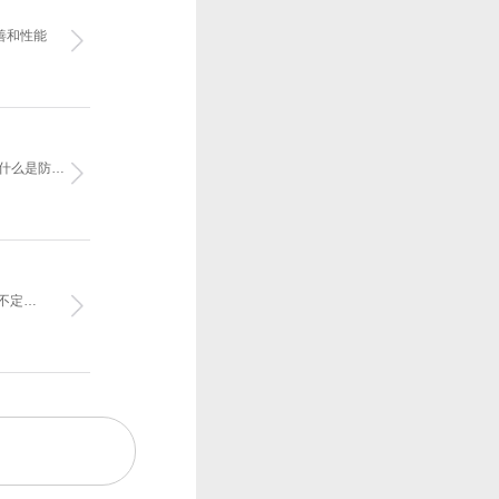
善和性能
“什么是防…
不定…