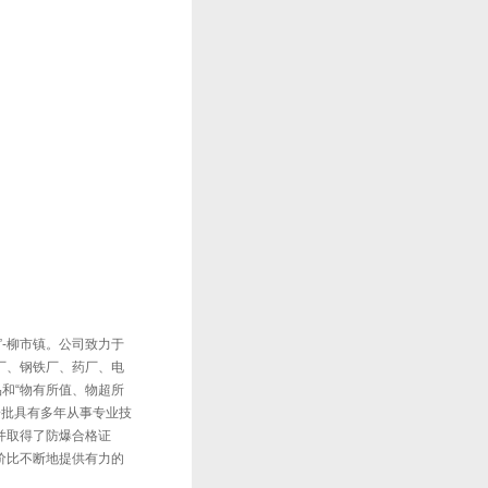
-柳市镇。公司致力于
厂、钢铁厂、药厂、电
和“物有所值、物超所
一批具有多年从事专业技
并取得了防爆合格证
价比不断地提供有力的