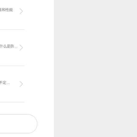
善和性能
“什么是防…
不定…