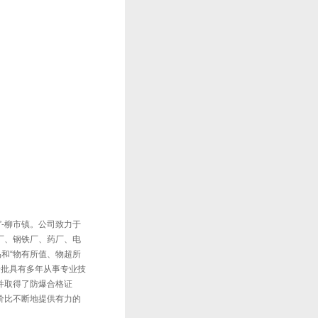
-柳市镇。公司致力于
厂、钢铁厂、药厂、电
和“物有所值、物超所
一批具有多年从事专业技
并取得了防爆合格证
价比不断地提供有力的